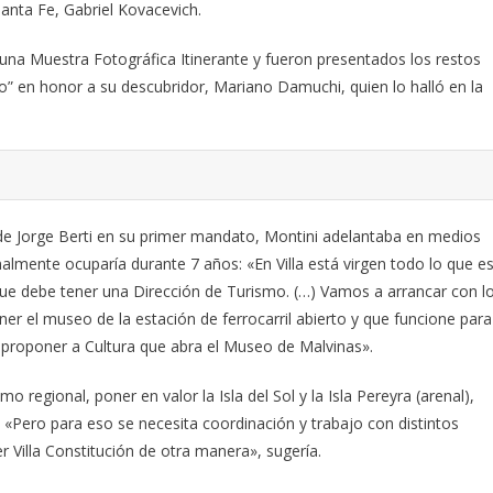
anta Fe, Gabriel Kovacevich.
una Muestra Fotográfica Itinerante y fueron presentados los restos
o” en honor a su descubridor, Mariano Damuchi, quien lo halló en la
de Jorge Berti en su primer mandato, Montini adelantaba en medios
nalmente ocuparía durante 7 años: «En Villa está virgen todo lo que e
 que debe tener una Dirección de Turismo. (…) Vamos a arrancar con l
ner el museo de la estación de ferrocarril abierto y que funcione para
a proponer a Cultura que abra el Museo de Malvinas».
 regional, poner en valor la Isla del Sol y la Isla Pereyra (arenal),
 «Pero para eso se necesita coordinación y trabajo con distintos
illa Constitución de otra manera», sugería.