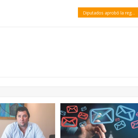
Diputados aprobó la regulación de las ferias multipunto para evitar las «Saladitas» en Santa Fe