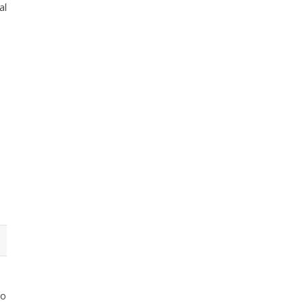
Noticias
al
io