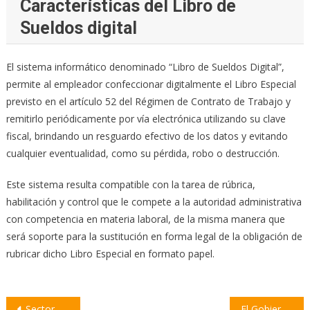
Características del Libro de
Sueldos digital
El sistema informático denominado “Libro de Sueldos Digital”,
permite al empleador confeccionar digitalmente el Libro Especial
previsto en el artículo 52 del Régimen de Contrato de Trabajo y
remitirlo periódicamente por vía electrónica utilizando su clave
fiscal, brindando un resguardo efectivo de los datos y evitando
cualquier eventualidad, como su pérdida, robo o destrucción.
Este sistema resulta compatible con la tarea de rúbrica,
habilitación y control que le compete a la autoridad administrativa
con competencia en materia laboral, de la misma manera que
será soporte para la sustitución en forma legal de la obligación de
rubricar dicho Libro Especial en formato papel.
Navegación
Sector del radicalismo llama a construir «un verdadero contrato social»
El Gobierno de Santa Fe licitó la construcción de 23 viviendas en Coronel Bogado