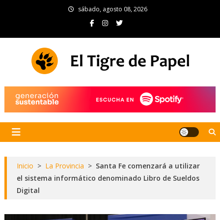
Skip
sábado, agosto 08, 2026
to
content
El Tigre de Papel
Portal de noticias
Inicio
>
La Provincia
>
Santa Fe comenzará a utilizar
el sistema informático denominado Libro de Sueldos
Digital