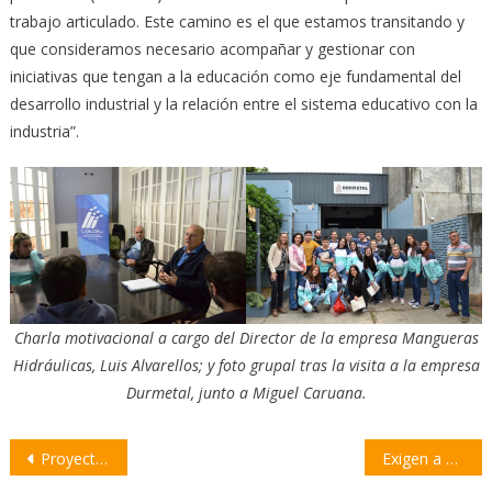
trabajo articulado. Este camino es el que estamos transitando y
que consideramos necesario acompañar y gestionar con
iniciativas que tengan a la educación como eje fundamental del
desarrollo industrial y la relación entre el sistema educativo con la
industria”.
Charla motivacional a cargo del Director de la empresa Mangueras
Hidráulicas, Luis Alvarellos; y foto grupal tras la visita a la empresa
Durmetal, junto a Miguel Caruana.
Navegación
Proyectarán gratis la película «Argentina, 1985» para estudiantes secundarios
Exigen a Carolina Losada que denuncie en la Justicia supuesta venta de bebés en Rosario
de