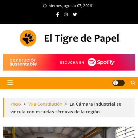
Skip
viernes, agosto 07, 2026
to
content
El Tigre de Papel
Portal de noticias
Inicio
>
Villa Constitución
>
La Cámara Industrial se
vincula con escuelas técnicas de la región