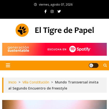
Skip
viernes, agosto 07, 2026
to
content
El Tigre de Papel
Portal de noticias
Inicio
>
Villa Constitución
>
Mundo Transversal invita
al Segundo Encuentro de Freestyle