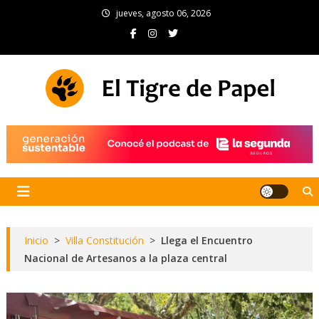
Skip
jueves, agosto 06, 2026
to
content
El Tigre de Papel
Portal de noticias
Inicio
>
Villa Constitución
>
Llega el Encuentro
Nacional de Artesanos a la plaza central