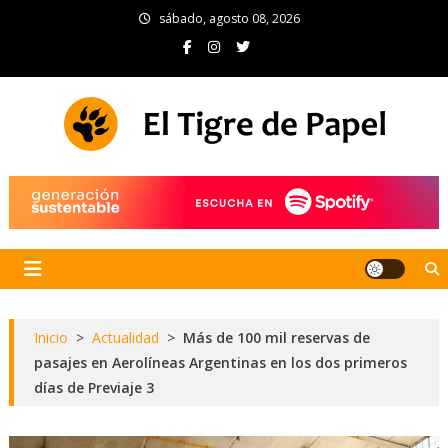
Skip
sábado, agosto 08, 2026
to
content
El Tigre de Papel
Portal de noticias
Inicio
>
Actualidad
>
Más de 100 mil reservas de
pasajes en Aerolíneas Argentinas en los dos primeros
días de Previaje 3