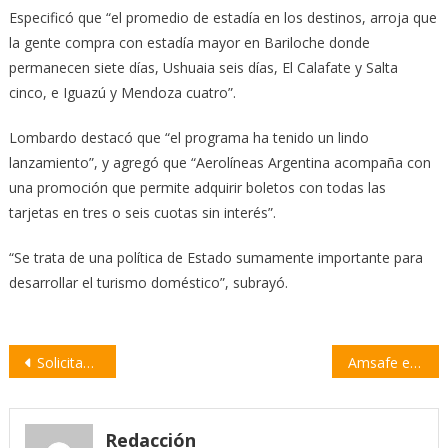
Especificó que “el promedio de estadía en los destinos, arroja que
la gente compra con estadía mayor en Bariloche donde
permanecen siete días, Ushuaia seis días, El Calafate y Salta
cinco, e Iguazú y Mendoza cuatro”.
Lombardo destacó que “el programa ha tenido un lindo
lanzamiento”, y agregó que “Aerolíneas Argentina acompaña con
una promoción que permite adquirir boletos con todas las
tarjetas en tres o seis cuotas sin interés”.
“Se trata de una política de Estado sumamente importante para
desarrollar el turismo doméstico”, subrayó.
Navegación
Solicitan paradas de colectivo a la altura de Villa Don Carlos
Amsafe expresó su rechazo por la medida del gobierno de descontar los días de paro
de
entradas
Redacción