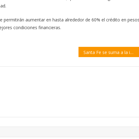
dad.
ue permitirán aumentar en hasta alrededor de 60% el crédito en peso
ores condiciones financieras.
Santa Fe se suma a la implementación de la Tarjeta Alimentar