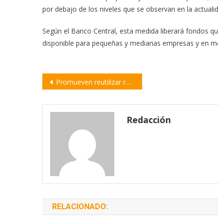
por debajo de los niveles que se observan en la actuali
Según el Banco Central, esta medida liberará fondos q
disponible para pequeñas y medianas empresas y en mej
Navegación
Promueven reutilizar residuo cervecero como fertilizante
de
entradas
Redacción
RELACIONADO: