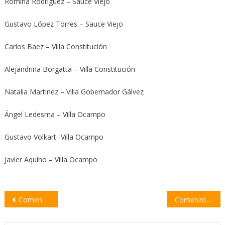
Romina Rodríguez – Sauce Viejo
Gustavo López Torres – Sauce Viejo
Carlos Baez – Villa Constitución
Alejandrina Borgatta – Villa Constitución
Natalia Martinez – Villa Gobernador Gálvez
Ángel Ledesma – Villa Ocampo
Gustavo Volkart -Villa Ocampo
Javier Aquino – Villa Ocampo
Navegación
Comenzó la inscripción para los Juegos Santafesinos para Personas Mayores
Comenzó una nueva edición de la Hackatón ArcelorMittal Acindar
de