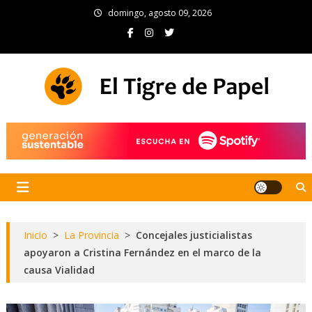
Skip
domingo, agosto 09, 2026
to
content
El Tigre de Papel
Portal de noticias
Inicio
>
La Provincia
>
Concejales justicialistas
apoyaron a Cristina Fernández en el marco de la
causa Vialidad