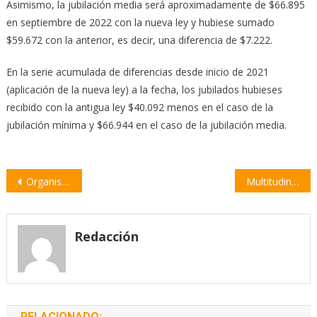
Asimismo, la jubilación media será aproximadamente de $66.895
en septiembre de 2022 con la nueva ley y hubiese sumado
$59.672 con la anterior, es decir, una diferencia de $7.222.
En la serie acumulada de diferencias desde inicio de 2021
(aplicación de la nueva ley) a la fecha, los jubilados hubieses
recibido con la antigua ley $40.092 menos en el caso de la
jubilación mínima y $66.944 en el caso de la jubilación media.
Navegación
Organismos de DDHH cuestionaron la designación de Rimoldi como ministro de Seguridad
Multitudinaria convocatoria en Rosario contra los incendios en las islas y el humo en las ciudades
de
entradas
Redacción
RELACIONADO: