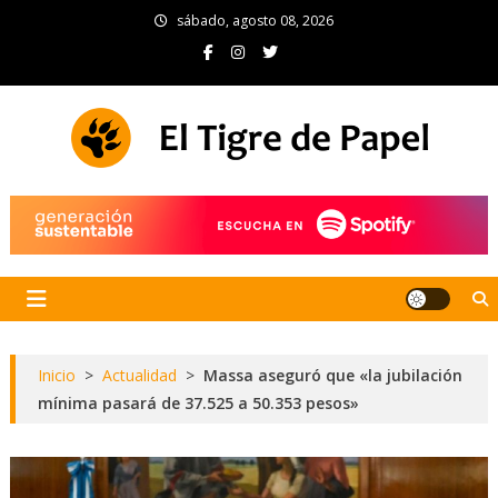
Skip
sábado, agosto 08, 2026
to
content
El Tigre de Papel
Portal de noticias
Inicio
>
Actualidad
>
Massa aseguró que «la jubilación
mínima pasará de 37.525 a 50.353 pesos»