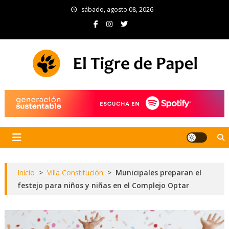
Skip
sábado, agosto 08, 2026
to
content
El Tigre de Papel
Portal de noticias
Inicio
>
Villa Constitución
>
Municipales preparan el
festejo para niños y niñas en el Complejo Optar