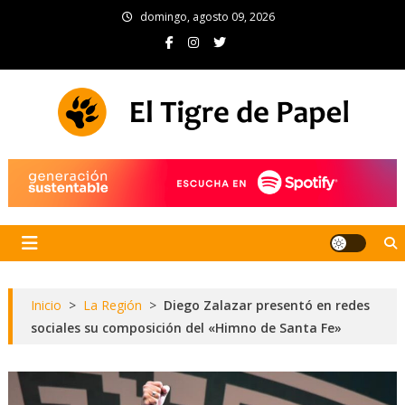
Skip
domingo, agosto 09, 2026
to
content
El Tigre de Papel
Portal de noticias
Inicio
>
La Región
>
Diego Zalazar presentó en redes
sociales su composición del «Himno de Santa Fe»