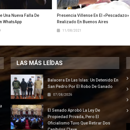
e Una Nueva Falla De
Presencia Villense En El «pescadazo»
n WhatsApp
Realizado En Buenos Aires
9
11/08/2021
LAS MÁS LEÍDAS
Balacera En Las Islas: Un Detenido En
San Pedro Por El Robo De Ganado
07/08/2026
la
El Senado Aprobó La Ley De
Propiedad Privada, Pero El
Oficialismo Tuvo Que Retirar Dos
Capítulos Clave