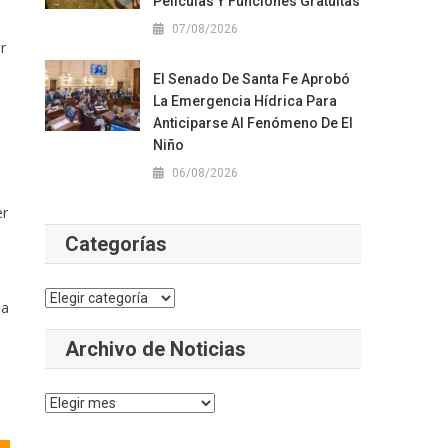
Películas Y Funciones Gratuitas
07/08/2026
r
El Senado De Santa Fe Aprobó
La Emergencia Hídrica Para
Anticiparse Al Fenómeno De El
Niño
06/08/2026
er
Categorías
Categorías
 a
Archivo de Noticias
Archivo
de