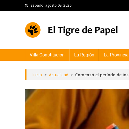
Skip
sábado, agosto 08, 2026
to
content
El Tigre de Papel
Portal de noticias
Villa Constitución
La Región
La Provincia
Inicio
>
Actualidad
>
Comenzó el período de ins