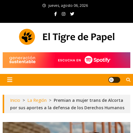
Skip
jueves, agosto 06, 2026
to
content
El Tigre de Papel
Portal de noticias
Inicio
>
La Región
>
Premian a mujer trans de Alcorta
por sus aportes a la defensa de los Derechos Humanos