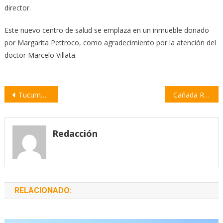
director.
Este nuevo centro de salud se emplaza en un inmueble donado
por Margarita Pettroco, como agradecimiento por la atención del
doctor Marcelo Villata.
Navegación
Tucumán se viste de fiesta para el 9 de Julio y proyecta vacaciones de invierno con gran ocupación
Cañada Rica logró sumar una pick up a la flota de móviles policiales
de
entradas
Redacción
RELACIONADO: