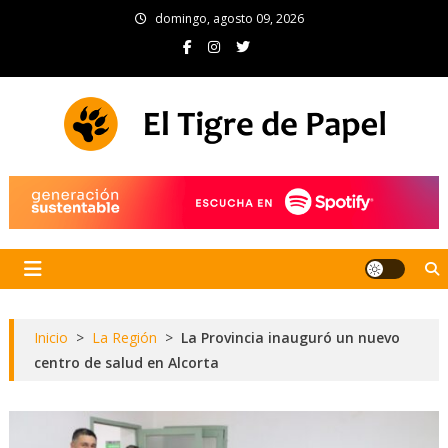
Skip
domingo, agosto 09, 2026
to
content
El Tigre de Papel
Portal de noticias
Inicio
>
La Región
>
La Provincia inauguró un nuevo
centro de salud en Alcorta