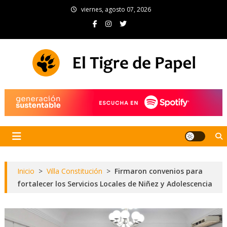
Skip
viernes, agosto 07, 2026
to
content
El Tigre de Papel
Portal de noticias
Inicio
>
Villa Constitución
>
Firmaron convenios para
fortalecer los Servicios Locales de Niñez y Adolescencia