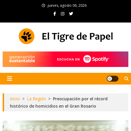
Skip
jueves, agosto 06, 2026
to
content
El Tigre de Papel
Portal de noticias
Inicio
>
La Región
>
Preocupación por el récord
histórico de homicidios en el Gran Rosario