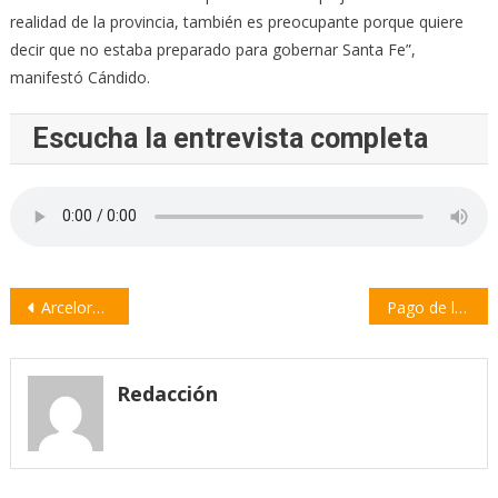
realidad de la provincia, también es preocupante porque quiere
decir que no estaba preparado para gobernar Santa Fe”,
manifestó Cándido.
Escucha la entrevista completa
Navegación
ArcelorMittal Acindar inauguró su primer lactario en la planta de Villa Constitución
Pago de la deuda histórica: Berti destacó «la buena noticia» y agradeció las gestiones
de
entradas
Redacción