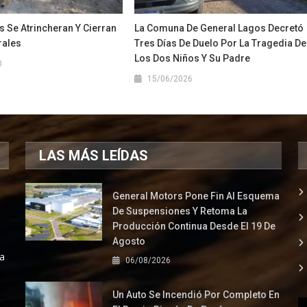
 Se Atrincheran Y Cierran
La Comuna De General Lagos Decretó
rales
Tres Días De Duelo Por La Tragedia De
Los Dos Niños Y Su Padre
0
15/06/2026
LAS MÁS LEÍDAS
General Motors Pone Fin Al Esquema
De Suspensiones Y Retoma La
Producción Continua Desde El 19 De
Agosto
la
06/08/2026
Un Auto Se Incendió Por Completo En