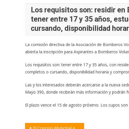
Los requisitos son: residir e
tener entre 17 y 35 años, est
cursando, disponibilidad hora
La comisión directiva de la Asociación de Bomberos Vo
abierta la inscripción para Aspirantes a Bomberos Volun
Los requisitos son: tener entre 17 y 35 años, con resi
completos o cursando, disponibilidad horaria y compro
Las y los interesados deberán acercarse a la nueva se
Mayo 390, donde recibirán más información y podrán for
El plazo vence el 15 de agosto próximo. Los cupos son 
Navegación
El Concejo Municipal entregará reconocimientos a Pymes locales