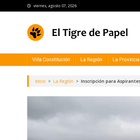
Skip
viernes, agosto 07, 2026
to
content
El Tigre de Papel
Portal de noticias
Villa Constitución
La Región
La Provincia
Inicio
>
La Región
>
Inscripción para Aspirant