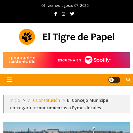
Skip
viernes, agosto 07, 2026
to
content
El Tigre de Papel
Portal de noticias
Inicio
>
Villa Constitución
>
El Concejo Municipal
entregará reconocimientos a Pymes locales