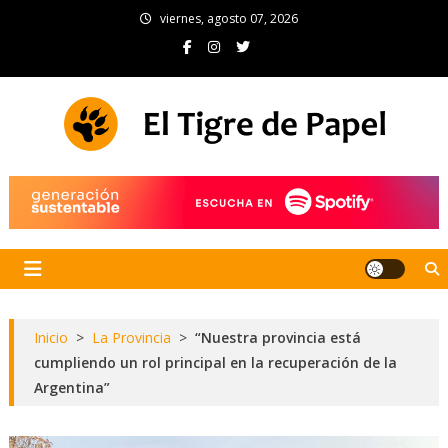
Skip
viernes, agosto 07, 2026
to
content
El Tigre de Papel
Portal de noticias
Inicio
>
La Provincia
>
“Nuestra provincia está
cumpliendo un rol principal en la recuperación de la
Argentina”