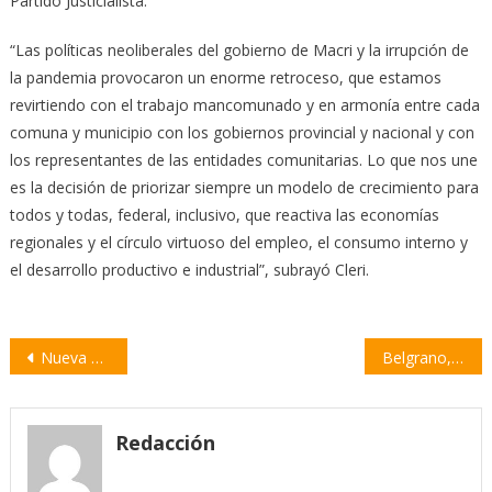
Partido Justicialista.
“Las políticas neoliberales del gobierno de Macri y la irrupción de
la pandemia provocaron un enorme retroceso, que estamos
revirtiendo con el trabajo mancomunado y en armonía entre cada
comuna y municipio con los gobiernos provincial y nacional y con
los representantes de las entidades comunitarias. Lo que nos une
es la decisión de priorizar siempre un modelo de crecimiento para
todos y todas, federal, inclusivo, que reactiva las economías
regionales y el círculo virtuoso del empleo, el consumo interno y
el desarrollo productivo e industrial”, subrayó Cleri.
Navegación
Nueva edición del Ciclo de Peñas Folclóricas «La Rezabaile»
Belgrano, un precursor de la educación popular | por Raúl Pedemonte
de
entradas
Redacción