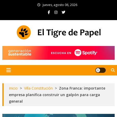
Skip
jueves, agosto 06, 2026
to
content
El Tigre de Papel
Portal de noticias
Inicio
>
Villa Constitución
>
Zona Franca: importante
empresa planifica construir un galpón para carga
general