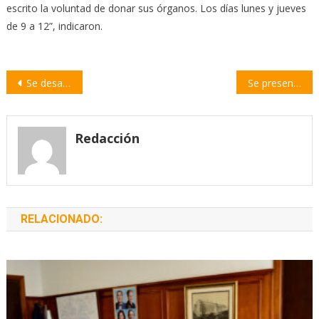
escrito la voluntad de donar sus órganos. Los días lunes y jueves
de 9 a 12”, indicaron.
Navegación
Se desaceleró el crecimiento de los contagios pero aumentaron levemente los fallecidos
Se presentó «Nexo Rosario», un centro de estudios para el diseño de políticas públicas
de
entradas
Redacción
RELACIONADO: