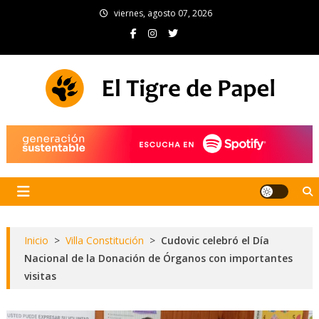
Skip
viernes, agosto 07, 2026
to
content
El Tigre de Papel
Portal de noticias
Inicio
>
Villa Constitución
>
Cudovic celebró el Día
Nacional de la Donación de Órganos con importantes
visitas