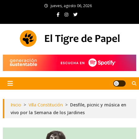
Skip
jueves, agosto 06, 2026
to
content
El Tigre de Papel
Portal de noticias
Inicio
>
Villa Constitución
>
Desfile, picnic y música en
vivo por la Semana de los Jardines