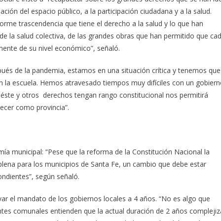
ción del espacio público, a la participación ciudadana y a la salud.
rme trascendencia que tiene el derecho a la salud y lo que han
de la salud colectiva, de las grandes obras que han permitido que ca
mente de su nivel económico”, señaló.
spués de la pandemia, estamos en una situación crítica y tenemos que
en la escuela. Hemos atravesado tiempos muy difíciles con un gobier
e éste y otros derechos tengan rango constitucional nos permitirá
recer como provincia”.
mía municipal: “Pese que la reforma de la Constitución Nacional la
lena para los municipios de Santa Fe, un cambio que debe estar
ndientes”, según señaló.
levar el mandato de los gobiernos locales a 4 años. “No es algo que
tes comunales entienden que la actual duración de 2 años complejiz