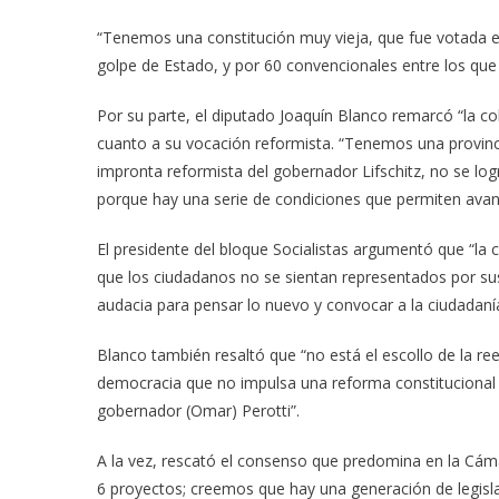
“Tenemos una constitución muy vieja, que fue votada 
golpe de Estado, y por 60 convencionales entre los que
Por su parte, el diputado Joaquín Blanco remarcó “la co
cuanto a su vocación reformista. “Tenemos una provinci
impronta reformista del gobernador Lifschitz, no se l
porque hay una serie de condiciones que permiten avanz
El presidente del bloque Socialistas argumentó que “la c
que los ciudadanos no se sientan representados por su
audacia para pensar lo nuevo y convocar a la ciudadanía
Blanco también resaltó que “no está el escollo de la re
democracia que no impulsa una reforma constitucional y n
gobernador (Omar) Perotti”.
A la vez, rescató el consenso que predomina en la Cáma
6 proyectos; creemos que hay una generación de legislad