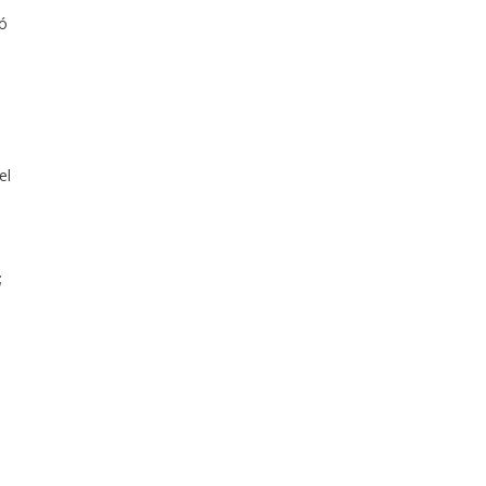
ió
el
;