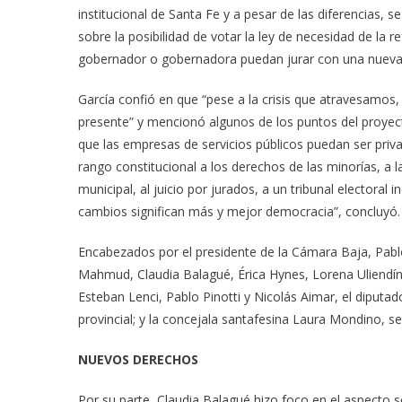
institucional de Santa Fe y a pesar de las diferencias, 
sobre la posibilidad de votar la ley de necesidad de la
gobernador o gobernadora puedan jurar con una nueva 
García confió en que “pese a la crisis que atravesamos, 
presente” y mencionó algunos de los puntos del proyect
que las empresas de servicios públicos puedan ser priv
rango constitucional a los derechos de las minorías, a
municipal, al juicio por jurados, a un tribunal electoral
cambios significan más y mejor democracia”, concluyó
Encabezados por el presidente de la Cámara Baja, Pablo F
Mahmud, Claudia Balagué, Érica Hynes, Lorena Uliendín, 
Esteban Lenci, Pablo Pinotti y Nicolás Aimar, el diputad
provincial; y la concejala santafesina Laura Mondino, se
NUEVOS DERECHOS
Por su parte, Claudia Balagué hizo foco en el aspecto s