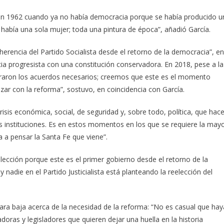
en 1962 cuando ya no había democracia porque se había producido u
 había una sola mujer; toda una pintura de época”, añadió García.
herencia del Partido Socialista desde el retorno de la democracia”, en
a progresista con una constitución conservadora. En 2018, pese a la
ograron los acuerdos necesarios; creemos que este es el momento
ar con la reforma”, sostuvo, en coincidencia con García.
risis económica, social, de seguridad y, sobre todo, política, que hac
s instituciones. Es en estos momentos en los que se requiere la may
 a pensar la Santa Fe que viene”.
elección porque este es el primer gobierno desde el retorno de la
adie en el Partido Justicialista está planteando la reelección del
ra baja acerca de la necesidad de la reforma: “No es casual que hay
oras y legisladores que quieren dejar una huella en la historia