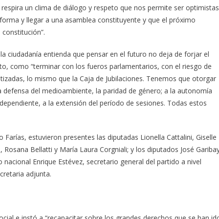
se respira un clima de diálogo y respeto que nos permite ser optimistas
 reforma y llegar a una asamblea constituyente y que el próximo
constitución”.
la ciudadanía entienda que pensar en el futuro no deja de forjar el
o, como “terminar con los fueros parlamentarios, con el riesgo de
atizadas, lo mismo que la Caja de Jubilaciones. Tenemos que otorgar
 la defensa del medioambiente, la paridad de género; a la autonomía
 independiente, a la extensión del período de sesiones. Todas estos
.
arías, estuvieron presentes las diputadas Lionella Cattalini, Giselle
Rosana Bellatti y María Laura Corgniali; y los diputados José Garibay
o nacional Enrique Estévez, secretario general del partido a nivel
cretaria adjunta.
ocial e instó a “recapacitar sobre los grandes derechos que se han id