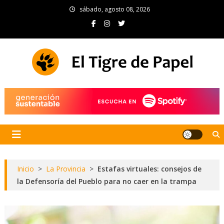
Skip
sábado, agosto 08, 2026
to
content
El Tigre de Papel
Portal de noticias
Inicio
>
La Provincia
>
Estafas virtuales: consejos de
la Defensoría del Pueblo para no caer en la trampa