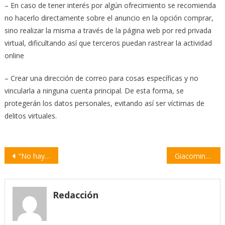
– En caso de tener interés por algún ofrecimiento se recomienda
no hacerlo directamente sobre el anuncio en la opción comprar,
sino realizar la misma a través de la página web por red privada
virtual, dificultando así que terceros puedan rastrear la actividad
online
– Crear una dirección de correo para cosas específicas y no
vincularla a ninguna cuenta principal. De esta forma, se
protegerán los datos personales, evitando así ser víctimas de
delitos virtuales.
Navegación
“No hay localidad en que no esté presente el gobierno provincial con obras y aportes”
Giacomino pidió que incorporen a los bomberos en el plan de vacunación
de
entradas
Redacción