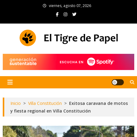
Skip
viernes, agosto 07, 2026
to
content
El Tigre de Papel
Portal de noticias
Inicio
>
Villa Constitución
>
Exitosa caravana de motos
y fiesta regional en Villa Constitución