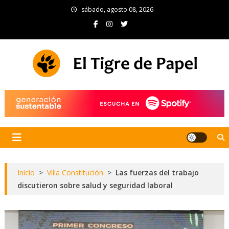
Skip
sábado, agosto 08, 2026
to
content
El Tigre de Papel
Portal de noticias
Inicio
>
Villa Constitución
>
Las fuerzas del trabajo
discutieron sobre salud y seguridad laboral