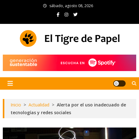
Skip
sábado, agosto 08, 2026
to
content
El Tigre de Papel
Portal de noticias
Inicio
>
Actualidad
>
Alerta por el uso inadecuado de
tecnologías y redes sociales