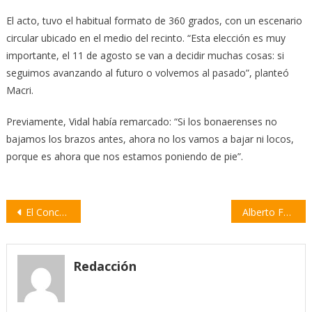
El acto, tuvo el habitual formato de 360 grados, con un escenario
circular ubicado en el medio del recinto. “Esta elección es muy
importante, el 11 de agosto se van a decidir muchas cosas: si
seguimos avanzando al futuro o volvemos al pasado”, planteó
Macri.
Previamente, Vidal había remarcado: “Si los bonaerenses no
bajamos los brazos antes, ahora no los vamos a bajar ni locos,
porque es ahora que nos estamos poniendo de pie”.
Navegación
El Concejo Municipal aprobó la reglamentación de la consulta popular
Alberto Fernández quiere debatir con Macri pero “sin mentiras”
de
entradas
Redacción