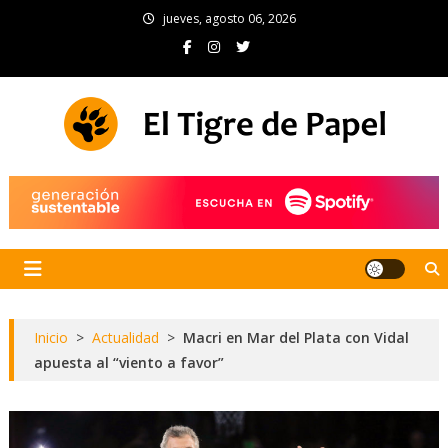
Skip
jueves, agosto 06, 2026
to
content
El Tigre de Papel
Portal de noticias
Inicio
>
Actualidad
>
Macri en Mar del Plata con Vidal
apuesta al “viento a favor”