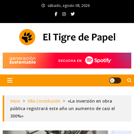
Skip
sábado, agosto 08, 2026
to
content
El Tigre de Papel
Portal de noticias
Inicio
>
Villa Constitución
>
«La inversión en obra
pública registrará este año un aumento de casi el
300%»