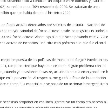
llo Sostenible dio a conocer -un poquito entre bombos y platillos-
 2021 se redujo en un 70% respecto de 2020. Se tratarían de unas
illón que nos había dejado el histórico 2020.
 de focos activos detectados por satélites del Instituto Nacional de
ño con mayor cantidad de focos activos desde los registros iniciados e
 33.867 focos activos. Ahora ojo a lo que viene pasando este 2022: 
cos activos de incendios, una cifra muy próxima a lo que fue el total
 mejor respuesta de las políticas de manejo del fuego? Puede ser un
l 2021, tampoco creo que haya que celebrar. El gran problema con los
on, cuando ya ocasionan desastre, actuando ante la emergencia. En l
jar en la prevención. Al respecto, me gustó la frase de la Fundación
bre el tema: “Es esencial que se pase de un accionar ‘emergentista’ a
 necesitan proponer en esa línea: garantizar un completo acceso a l
totalidad de superficie afectada por incendios, trabajar con las