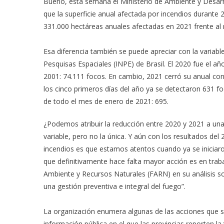
Bueno, esta semana el Ministerio de Ambiente y Desarro
que la superficie anual afectada por incendios durante
331.000 hectáreas anuales afectadas en 2021 frente al m
Esa diferencia también se puede apreciar con la variable
Pesquisas Espaciales (INPE) de Brasil. El 2020 fue el a
2001: 74.111 focos. En cambio, 2021 cerró su anual con
los cinco primeros días del año ya se detectaron 631 fo
de todo el mes de enero de 2021: 695.
¿Podemos atribuir la reducción entre 2020 y 2021 a una
variable, pero no la única. Y aún con los resultados de
incendios es que estamos atentos cuando ya se iniciar
que definitivamente hace falta mayor acción es en traba
Ambiente y Recursos Naturales (FARN) en su análisis so
una gestión preventiva e integral del fuego”.
La organización enumera algunas de las acciones que se
información pública en el que las provincias reporten la 