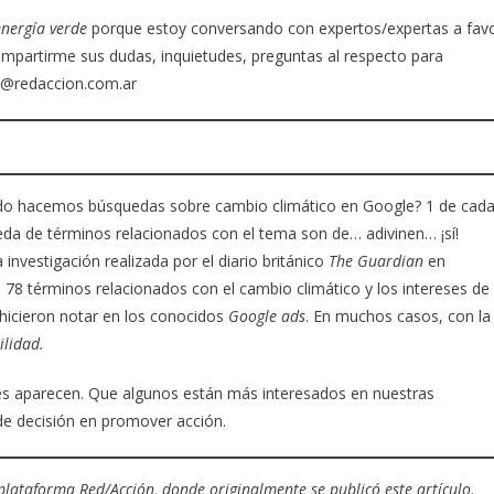
energía verde
porque estoy conversando con expertos/expertas a fav
compartirme sus dudas, inquietudes, preguntas al respecto para
ta@redaccion.com.ar
ndo hacemos búsquedas sobre cambio climático en Google? 1 de cad
ueda de términos relacionados con el tema son de… adivinen… ¡sí!
investigación realizada por el diario británico
The Guardian
en
e 78 términos relacionados con el cambio climático y los intereses de
hicieron notar en los conocidos
Google ads
. En muchos casos, con la
ilidad.
e les aparecen. Que algunos están más interesados en nuestras
e decisión en promover acción.
 plataforma Red/Acción, donde originalmente se publicó este artículo.