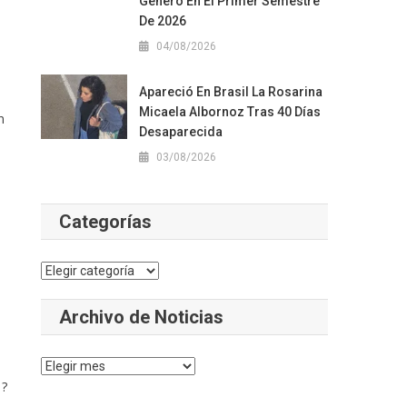
Género En El Primer Semestre
De 2026
04/08/2026
Apareció En Brasil La Rosarina
Micaela Albornoz Tras 40 Días
n
Desaparecida
03/08/2026
Categorías
Categorías
e
Archivo de Noticias
Archivo
de
1?