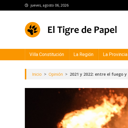
Skip
jueves, agosto 06, 2026
to
content
El Tigre de Papel
Portal de noticias
Villa Constitución
La Región
La Provincia
Inicio
>
Opinión
>
2021 y 2022: entre el fuego y