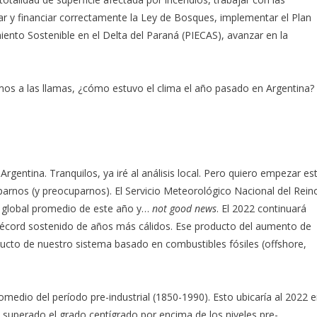
ar y financiar correctamente la Ley de Bosques, implementar el Plan
iento Sostenible en el Delta del Paraná (PIECAS), avanzar en la
mos a las llamas, ¿cómo estuvo el clima el año pasado en Argentina?
rgentina. Tranquilos, ya iré al análisis local. Pero quiero empezar es
parnos (y preocuparnos). El Servicio Meteorológico Nacional del Rein
ra global promedio de este año y…
not good news
. El 2022 continuará
récord sostenido de años más cálidos. Ese producto del aumento de
ucto de nuestro sistema basado en combustibles fósiles (offshore,
omedio del período pre-industrial (1850-1990). Esto ubicaría al 2022 
superado el grado centígrado por encima de los niveles pre-