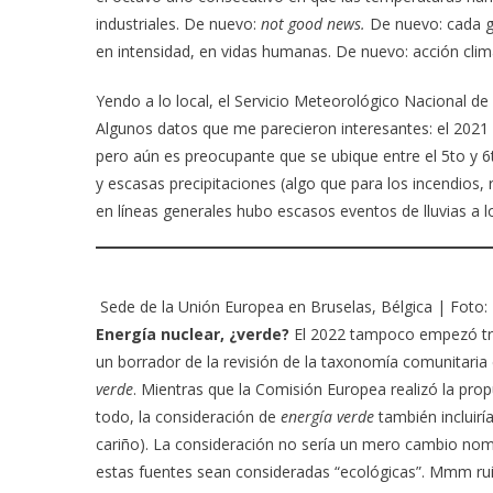
industriales. De nuevo:
not good news.
De nuevo: cada g
en intensidad, en vidas humanas. De nuevo: acción climá
Yendo a lo local, el Servicio Meteorológico Nacional de 
Algunos datos que me parecieron interesantes: el 2021 
pero aún es preocupante que se ubique entre el 5to y 6t
y escasas precipitaciones (algo que para los incendio
en líneas generales hubo escasos eventos de lluvias a lo 
Sede de la Unión Europea en Bruselas, Bélgica | Foto: 
Energía nuclear, ¿verde?
El 2022 tampoco empezó tra
un borrador de la revisión de la taxonomía comunitaria
verde
. Mientras que la Comisión Europea realizó la pro
todo, la consideración de
energía verde
también incluirí
cariño). La consideración no sería un mero cambio nomi
estas fuentes sean consideradas “ecológicas”. Mmm ru