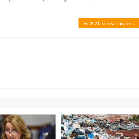
En 2021, se realizaron en Argentina más de 3.000 trasplantes de órganos y córneas