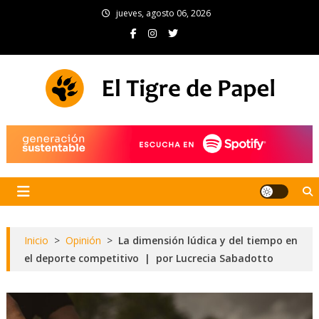
Skip
jueves, agosto 06, 2026
to
content
El Tigre de Papel
Portal de noticias
Inicio
>
Opinión
>
La dimensión lúdica y del tiempo en
el deporte competitivo | por Lucrecia Sabadotto