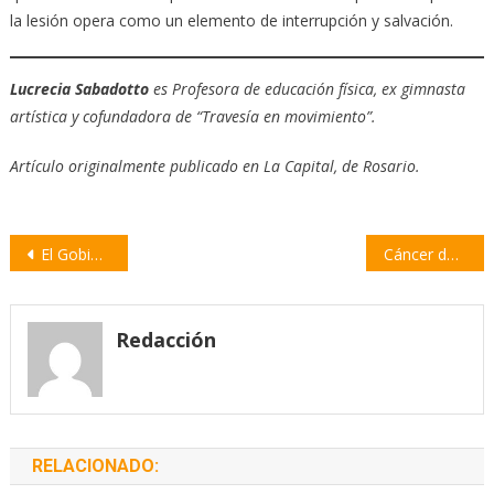
la lesión opera como un elemento de interrupción y salvación.
Lucrecia Sabadotto
es Profesora de educación física, ex gimnasta
artística y cofundadora de “Travesía en movimiento”.
Artículo originalmente publicado en La Capital, de Rosario.
Navegación
El Gobierno de Santa Fe asegura que los salarios le ganarán a la inflación
Cáncer de piel: difunden recomendaciones en el Día Mundial de la Prevención del Melanoma
de
entradas
Redacción
RELACIONADO: