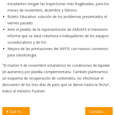
estudiantes tengan las trayectorias más fragilizadas, para los
meses de noviembre, diciembre y febrero.
Boleto Educativo: solución de los problemas presentados el
viernes pasado.
Ante el pedido de la representación de AMSAFE el ministerio
informa que se dará cobertura a trabajadores de los equipos
socieducativos y de ESI.
Mejora de las prestaciones del IAPOS con nuevos convenios
para odontología.
“El martes 9 de noviembre estaríamos en condiciones de liquidar
(el aumento) por planilla complementaria. También planteamos
un esquema de recuperación de contenidos, no efectivizar el
descuento de los tres días de paro que se dieron hasta la fecha”,
indicó el ministro Pusineri.
Navegación
Qué es el hidrógeno verde y para qué se usa
Carolina Losada reclamó “una firme decisión política” para luchar contra los narcos