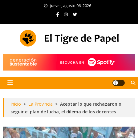
Skip
jueves, agosto 06, 2026
to
content
El Tigre de Papel
Portal de noticias
Inicio
>
La Provincia
>
Aceptar lo que rechazaron o
seguir el plan de lucha, el dilema de los docentes