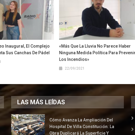
eo Inaugural, El Complejo
«Más Que La Lluvia No Parece Haber
nta Sus Canchas De Pádel
Ninguna Medida Política Para Preveni
Los Incendios»
3
22/09/2021
LAS MÁS LEÍDAS
Cómo Avanza La Ampliación Del
Hospital De Villa Constitución: La
Obra Duplicará La Superficie Y