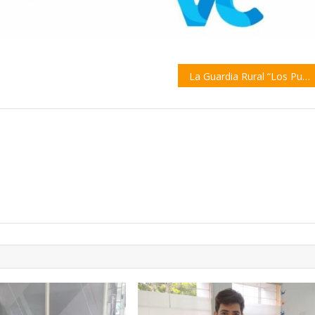
La Guardia Rural “Los Pumas” celebró su 60° aniversario