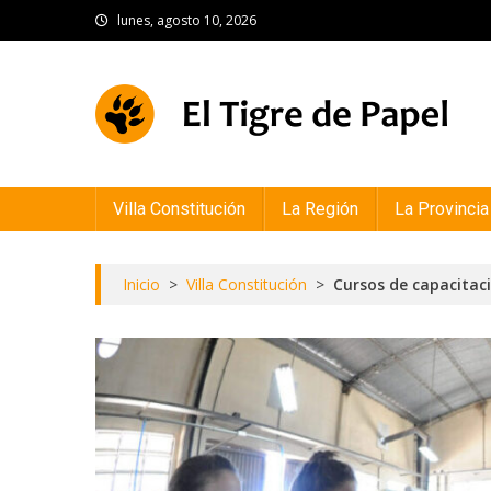
Skip
lunes, agosto 10, 2026
to
content
El Tigre de Papel
Portal de noticias
Villa Constitución
La Región
La Provincia
Inicio
>
Villa Constitución
>
Cursos de capacitac