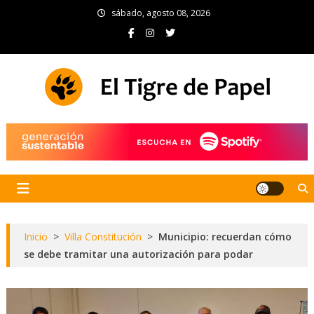
Skip
sábado, agosto 08, 2026
to
content
El Tigre de Papel
Portal de noticias
Inicio
>
Villa Constitución
>
Municipio: recuerdan cómo
se debe tramitar una autorización para podar