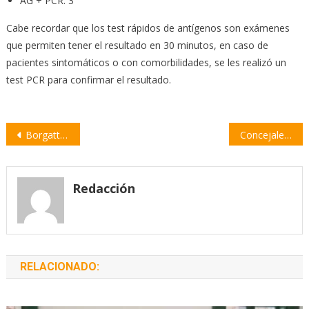
AG + PCR: 3
Cabe recordar que los test rápidos de antígenos son exámenes
que permiten tener el resultado en 30 minutos, en caso de
pacientes sintomáticos o con comorbilidades, se les realizó un
test PCR para confirmar el resultado.
Navegación
Borgatta propone implementar “La Semana del Reciclado”
Concejales piden informes sobre políticas de inclusión socioeducativa
de
entradas
Redacción
RELACIONADO: