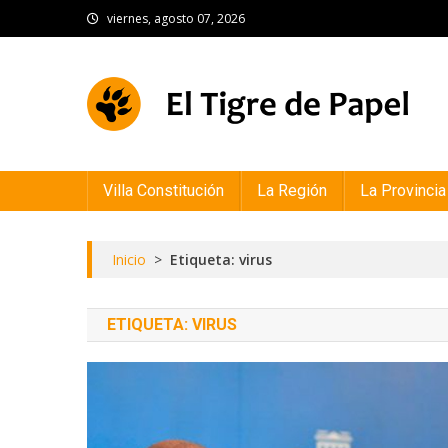
Skip
viernes, agosto 07, 2026
to
content
El Tigre de Papel
Portal de noticias
Villa Constitución
La Región
La Provincia
Inicio
>
Etiqueta: virus
ETIQUETA:
VIRUS