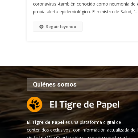
coronavirus -también conocido como neumonía de W
propia alerta epidemiológico. El ministro de Salud, […
Seguir leyendo
Quiénes somos
El Tigre de Papel
es una plataforma digital de
contenidos exclusivos, con información actualizada de 
ciudad de Villa Constitución y la región sureste de la