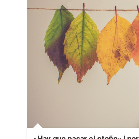
«Hay que pasar el otoño» | po