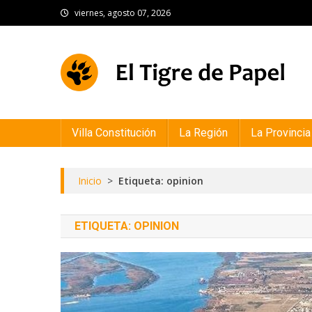
Skip
viernes, agosto 07, 2026
to
content
El Tigre de Papel
Portal de noticias
Villa Constitución
La Región
La Provincia
Inicio
>
Etiqueta: opinion
ETIQUETA:
OPINION