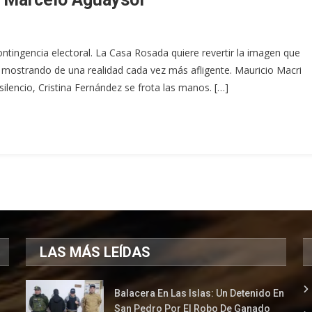
tingencia electoral. La Casa Rosada quiere revertir la imagen que
n mostrando de una realidad cada vez más afligente. Mauricio Macri
silencio, Cristina Fernández se frota las manos. […]
LAS MÁS LEÍDAS
Balacera En Las Islas: Un Detenido En
San Pedro Por El Robo De Ganado