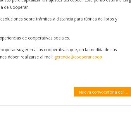
na de Cooperar.
esoluciones sobre trámites a distancia para rúbrica de libros y
xperiencias de cooperativas sociales.
ooperar sugieren a las cooperativas que, en la medida de sus
ones deben realizarse al mail:
gerencia@cooperar.coop
Nueva convocatoria del programa de la Fundación Acindar que financia iniciativas socioeducativas