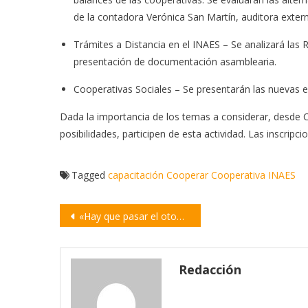
de la contadora Verónica San Martín, auditora exter
Trámites a Distancia en el INAES – Se analizará las R
presentación de documentación asamblearia.
Cooperativas Sociales – Se presentarán las nuevas e
Dada la importancia de los temas a considerar, desde C
posibilidades, participen de esta actividad. Las inscripci
Tagged
capacitación
Cooperar
Cooperativa
INAES
Navegación
«Hay que pasar el otoño» | por Marcelo Aguaysol
de
entradas
Redacción