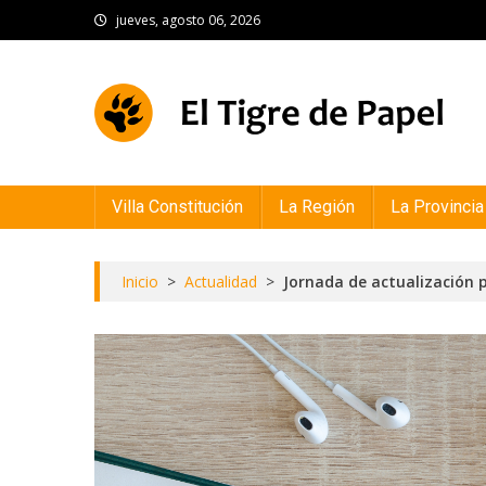
Skip
jueves, agosto 06, 2026
to
content
El Tigre de Papel
Portal de noticias
Villa Constitución
La Región
La Provincia
Inicio
>
Actualidad
>
Jornada de actualización p