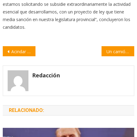
estamos solicitando se subsidie extraordinariamente la actividad
esencial que desarrollamos, con un proyecto de ley que tiene
media sanción en nuestra legislatura provincial”, concluyeron los
candidatos.
Navegación
Acindar y el Municipio organizan un taller de matemática
Un camión chocó a dos autos en la autopista Rosario-Buenos Aires
de
entradas
Redacción
RELACIONADO: