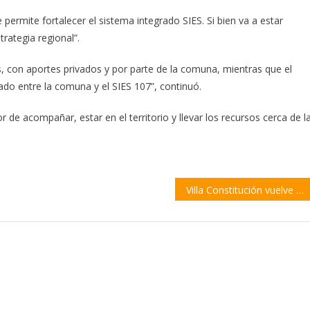
 permite fortalecer el sistema integrado SIES. Si bien va a estar
trategia regional”.
s, con aportes privados y por parte de la comuna, mientras que el
do entre la comuna y el SIES 107”, continuó.
 de acompañar, estar en el territorio y llevar los recursos cerca de l
Villa Constitución vuelve a sumar más de 20 casos de Covid en un solo día