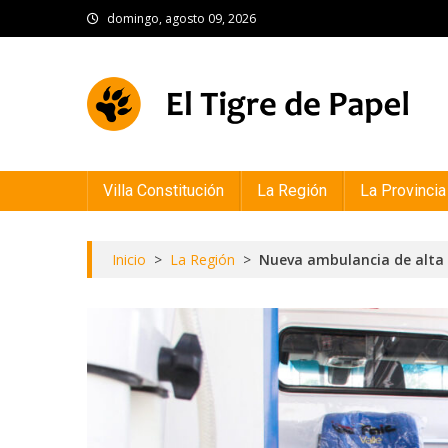
Skip
domingo, agosto 09, 2026
to
content
El Tigre de Papel
Portal de noticias
Villa Constitución
La Región
La Provincia
Inicio
>
La Región
>
Nueva ambulancia de alta 