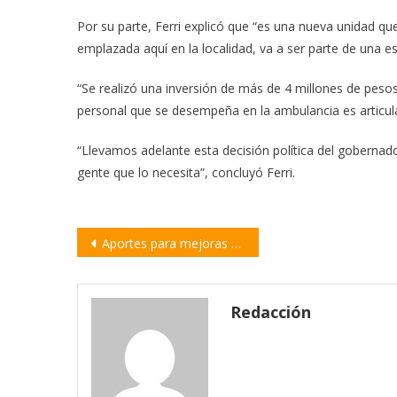
Por su parte, Ferri explicó que “es una nueva unidad que
emplazada aquí en la localidad, va a ser parte de una es
“Se realizó una inversión de más de 4 millones de peso
personal que se desempeña en la ambulancia es articula
“Llevamos adelante esta decisión política del gobernador
gente que lo necesita”, concluyó Ferri.
Navegación
Aportes para mejoras en el SAMCo de Peyrano
de
entradas
Redacción