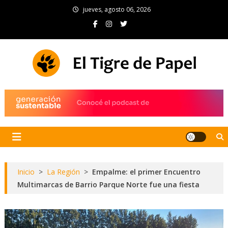
Skip
jueves, agosto 06, 2026
to
content
El Tigre de Papel
Portal de noticias
Inicio
>
La Región
>
Empalme: el primer Encuentro
Multimarcas de Barrio Parque Norte fue una fiesta