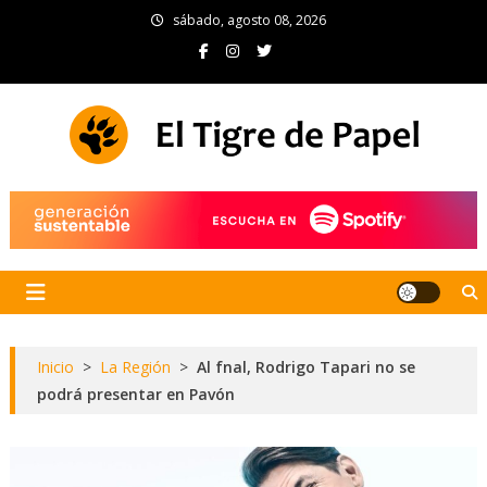
Skip
sábado, agosto 08, 2026
to
content
El Tigre de Papel
Portal de noticias
Inicio
>
La Región
>
Al fnal, Rodrigo Tapari no se
podrá presentar en Pavón