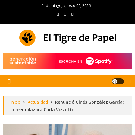
Skip
domingo, agosto 09, 2026
to
content
El Tigre de Papel
Portal de noticias
Inicio
>
Actualidad
>
Renunció Ginés González García:
lo reemplazará Carla Vizzotti