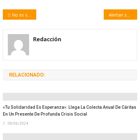
Navegación
No es solo la pandemia, ni solo la vacuna | por Santiago A. Levín
Alertan sobre falsos formularios de inscripción para la vacunación Covid
de
entradas
Redacción
RELACIONADO:
«Tu Solidaridad Es Esperanza»: Llega La Colecta Anual De Cáritas
En Un Presente De Profunda Crisis Social
08/06/2024