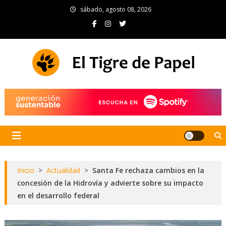
Skip
sábado, agosto 08, 2026
to
content
El Tigre de Papel
Portal de noticias
Inicio
>
Actualidad
>
Santa Fe rechaza cambios en la
concesión de la Hidrovía y advierte sobre su impacto
en el desarrollo federal