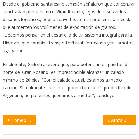
Desde el gobierno santafesino también señalaron que concentrar
la actividad portuaria en el Gran Rosario, lejos de resolver los
desafíos logísticos, podría convertirse en un problema a medida
que aumenten los volúmenes de exportación de granos.
“Debemos pensar en el desarrollo de un sistema integral para la
Hidrovía, que combine transporte fluvial, ferroviario y automotor”,
agregaron.
Finalmente, Ghilotti aseveró que, para potenciar los puertos del
norte del Gran Rosario, es imprescindible alcanzar un calado
mínimo de 20 pies. “Con el calado actual, estamos a medio
camino. Si realmente queremos potenciar el perfil productivo de
Argentina, no podemos quedarnos a medias”, concluyó.
Navegación
Torneo Promocional de Menores 2024: una cita clave para el desarrollo del tenis en la región
Avanza un proyecto que prohíbe escuchar música sin auriculares en el colectivo
de