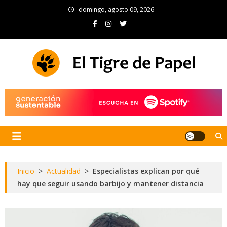
Skip
domingo, agosto 09, 2026
to
content
El Tigre de Papel
Portal de noticias
Inicio
>
Actualidad
>
Especialistas explican por qué
hay que seguir usando barbijo y mantener distancia