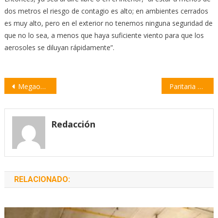
dos metros el riesgo de contagio es alto; en ambientes cerrados
es muy alto, pero en el exterior no tenemos ninguna seguridad de
que no lo sea, a menos que haya suficiente viento para que los
aerosoles se diluyan rápidamente”.
Navegación
Megaoperativo de Gendarmería por las calles de Villa Constitución
Paritaria nacional docente: nuevo salario mínimo garantizado
de
entradas
Redacción
RELACIONADO: