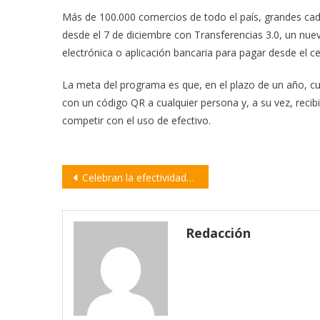
Más de 100.000 comercios de todo el país, grandes ca
desde el 7 de diciembre con Transferencias 3.0, un nuev
electrónica o aplicación bancaria para pagar desde el ce
La meta del programa es que, en el plazo de un año, cu
con un código QR a cualquier persona y, a su vez, recibi
competir con el uso de efectivo.
Navegación
Celebran la efectividad del suero equino desarrollado en Argentina
de
entradas
Redacción