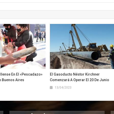
illense En El «pescadazo»
El Gasoducto Néstor Kirchner
n Buenos Aires
Comenzará A Operar El 20 De Junio
1
13/04/2023