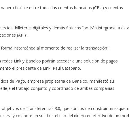
 manera flexible entre todas las cuentas bancarias (CBU) y cuentas
rcios, billeteras digitales y demás fintechs “podrán integrarse a est
caciones (API)”.
n forma instantánea al momento de realizar la transacción”.
las redes Link y Banelco podrán acceder a una solución de pagos
omentó el presidente de Link, Raúl Catapano.
edios de Pago, empresa propietaria de Banelco, manifestó su
e refleja el trabajo conjunto y coordinado de ambas compañías
 objetivos de Transferencias 3.0, que son los de construir un esque
nciera y colabore en sustituir el uso del dinero en efectivo de un mo