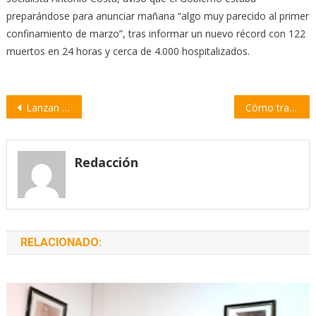
preparándose para anunciar mañana “algo muy parecido al primer
confinamiento de marzo”, tras informar un nuevo récord con 122
muertos en 24 horas y cerca de 4.000 hospitalizados.
Navegación
Lanzan la Agencia de Desarrollo del Departamento Constitución
Cómo tramitar una partida de nacimiento online
de
entradas
Redacción
RELACIONADO: