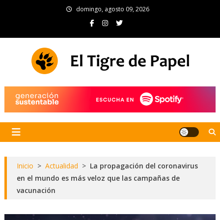
Skip
domingo, agosto 09, 2026
to
content
El Tigre de Papel
Portal de noticias
Inicio
>
Actualidad
>
La propagación del coronavirus
en el mundo es más veloz que las campañas de
vacunación