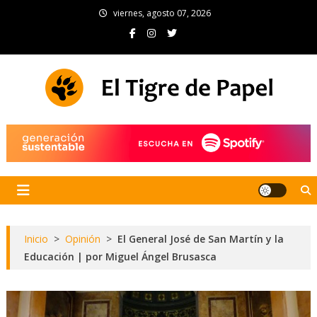
Skip
viernes, agosto 07, 2026
to
content
El Tigre de Papel
Portal de noticias
Inicio
>
Opinión
>
El General José de San Martín y la
Educación | por Miguel Ángel Brusasca