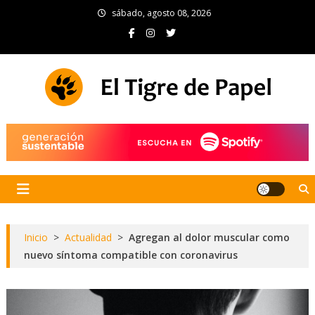
Skip
sábado, agosto 08, 2026
to
content
El Tigre de Papel
Portal de noticias
Inicio
>
Actualidad
>
Agregan al dolor muscular como
nuevo síntoma compatible con coronavirus