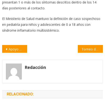
presentan 1 o más de los síntomas descritos dentro de los 14
días posteriores al contacto.
El Ministerio de Salud mantuvo la definición de caso sospechoso
en pediatría para niños y adolescentes de 0 a 18 años con
síndrome inflamatorio multisistémico.
Navegación
Apoyo a Pymes: proponen un fondo para facilitar las ventas online
Torneo de Deportes Electrónicos “Copa Ciudad de Rosario”
de
entradas
Redacción
RELACIONADO: