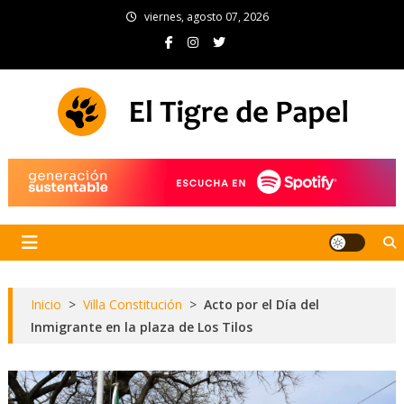
Skip
viernes, agosto 07, 2026
to
content
El Tigre de Papel
Portal de noticias
Inicio
>
Villa Constitución
>
Acto por el Día del
Inmigrante en la plaza de Los Tilos